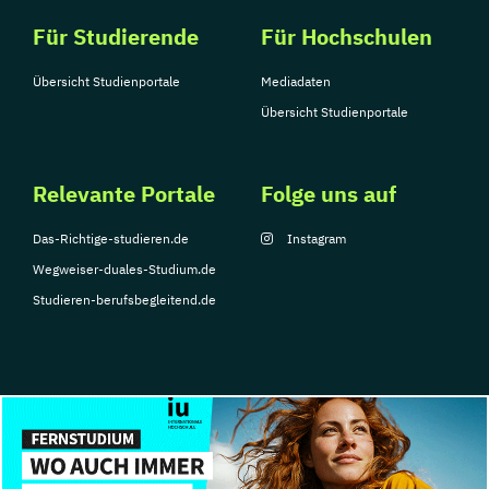
Für Studierende
Für Hochschulen
Übersicht Studienportale
Mediadaten
Übersicht Studienportale
Relevante Portale
Folge uns auf
Das-Richtige-studieren.de
Instagram
Wegweiser-duales-Studium.de
Studieren-berufsbegleitend.de
© Copyright 2026, TarGroup Media GmbH
Impressum
Über
Datenschutzerklärung
Nutzungsbedingungen
Barrier