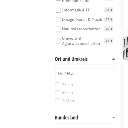
Kommunikation
Informatik & IT
25
Design, Kunst & Musik
32
Naturwissenschaften
30
Umwelt- &
19
Agrarwissenschaften
Ort und Umkreis
25 km
50 km
100 km
Bundesland