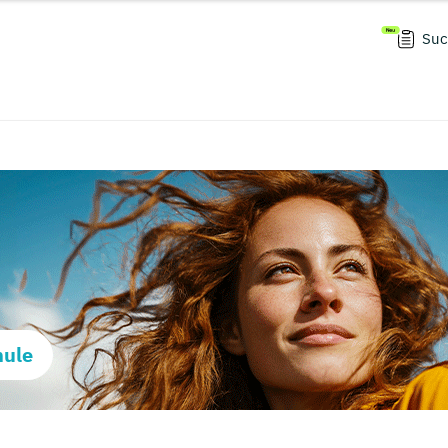
Suc
hule