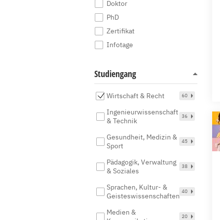
Doktor
PhD
Zertifikat
Infotage
Studiengang
Wirtschaft & Recht
60
Ingenieurwissenschaft
36
& Technik
Gesundheit, Medizin &
45
Sport
Pädagogik, Verwaltung
38
& Soziales
Sprachen, Kultur- &
40
Geisteswissenschaften
Medien &
20