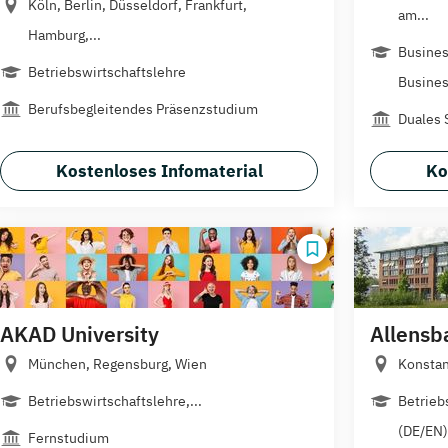
Köln, Berlin, Düsseldorf, Frankfurt,
am...
Hamburg,...
Busines
Betriebswirtschaftslehre
Busines
Berufsbegleitendes Präsenzstudium
Duales 
Kostenloses Infomaterial
Ko
AKAD University
Allensb
München, Regensburg, Wien
Konsta
Betriebswirtschaftslehre,...
Betrieb
(DE/EN),
Fernstudium