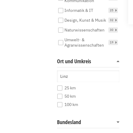
Kommunikation
Informatik & IT
25
Design, Kunst & Musik
32
Naturwissenschaften
30
Umwelt- &
19
Agrarwissenschaften
Ort und Umkreis
25 km
50 km
100 km
Bundesland