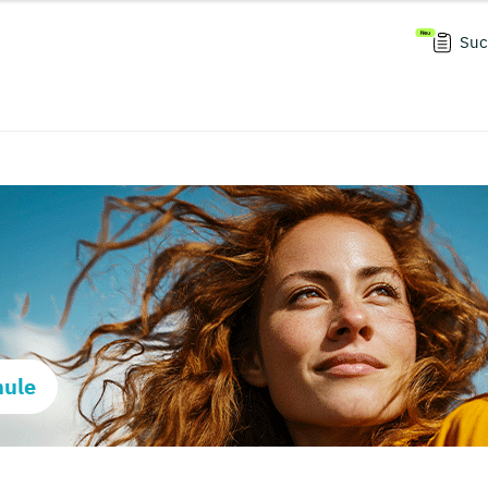
Suc
hule