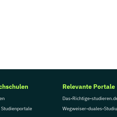
chschulen
Relevante Portale
en
Das-Richtige-studieren.d
 Studienportale
Wegweiser-duales-Studi