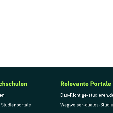
chschulen
Relevante Portale
en
Das-Richtige-studieren.d
 Studienportale
Wegweiser-duales-Studi