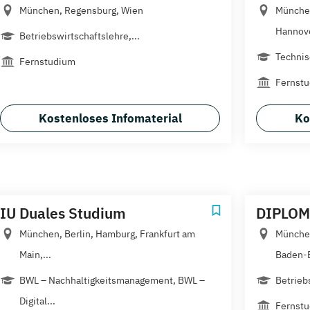
München, Regensburg, Wien
München
Hannove
Betriebswirtschaftslehre,...
Technis
Fernstudium
Fernst
Kostenloses Infomaterial
Ko
IU Duales Studium
DIPLOM
München, Berlin, Hamburg, Frankfurt am
München
Main,...
Baden-B
BWL – Nachhaltigkeitsmanagement, BWL –
Betrieb
Digital...
Fernstu