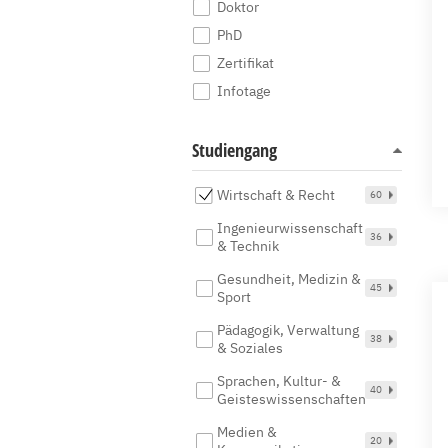
Doktor
PhD
Zertifikat
Infotage
Studiengang
Wirtschaft & Recht
60
Ingenieurwissenschaft
36
& Technik
Gesundheit, Medizin &
45
Sport
Pädagogik, Verwaltung
38
& Soziales
Sprachen, Kultur- &
40
Geisteswissenschaften
Medien &
20