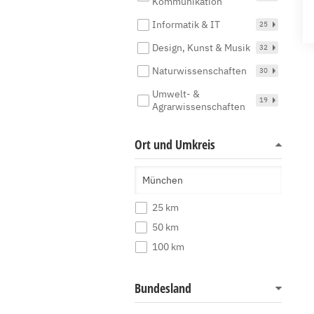
Kommunikation
Informatik & IT
25
Design, Kunst & Musik
32
Naturwissenschaften
30
Umwelt- &
19
Agrarwissenschaften
Ort und Umkreis
25 km
50 km
100 km
Bundesland