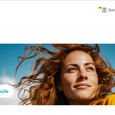
Suc
hule