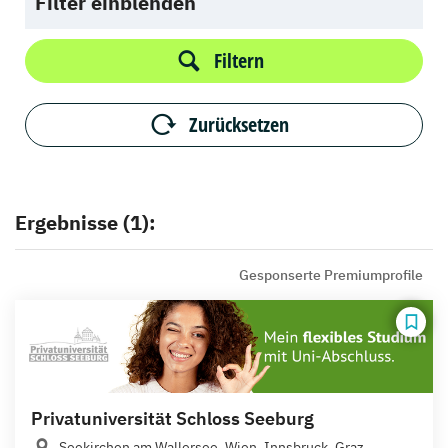
Filter einblenden
Filtern
Zurücksetzen
Ergebnisse (1):
Gesponserte Premiumprofile
Privatuniversität Schloss Seeburg
Seekirchen am Wallersee, Wien, Innsbruck, Graz,...