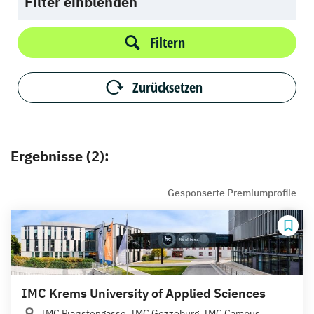
Filter einblenden
Filtern
Zurücksetzen
Ergebnisse (2):
Gesponserte Premiumprofile
IMC Krems University of Applied Sciences
IMC Piaristengasse, IMC Gozzoburg, IMC Campus...