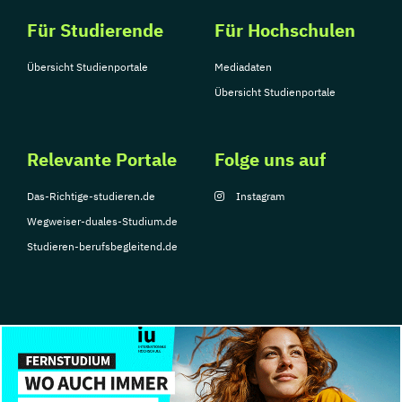
Für Studierende
Für Hochschulen
Übersicht Studienportale
Mediadaten
Übersicht Studienportale
Relevante Portale
Folge uns auf
Das-Richtige-studieren.de
Instagram
Wegweiser-duales-Studium.de
Studieren-berufsbegleitend.de
© Copyright 2026, TarGroup Media GmbH
Impressum
Über
Datenschutzerklärung
Nutzungsbedingungen
Barrier