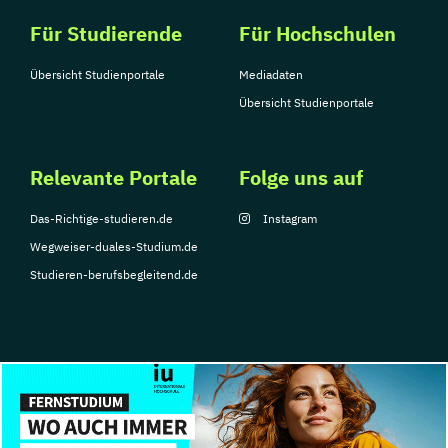
Für Studierende
Für Hochschulen
Übersicht Studienportale
Mediadaten
Übersicht Studienportale
Relevante Portale
Folge uns auf
Das-Richtige-studieren.de
Instagram
Wegweiser-duales-Studium.de
Studieren-berufsbegleitend.de
© Copyright 2026, TarGroup Media GmbH
Impressum
Über
Datenschutzerklärung
Nutzungsbedingungen
Barrier