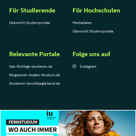
Für Studierende
Für Hochschulen
Übersicht Studienportale
Mediadaten
Übersicht Studienportale
Relevante Portale
Folge uns auf
Das-Richtige-studieren.de
Instagram
Wegweiser-duales-Studium.de
Studieren-berufsbegleitend.de
© Copyright 2026, TarGroup Media GmbH
Impressum
Über
Datenschutzerklärung
Nutzungsbedingungen
Barrier