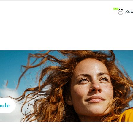
Suc
hule