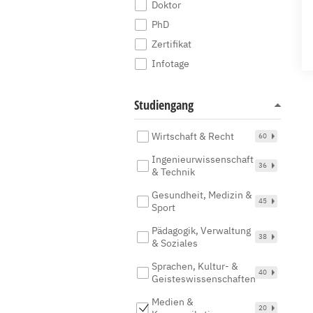
Doktor
PhD
Zertifikat
Infotage
Studiengang
Wirtschaft & Recht
60
Ingenieurwissenschaft
36
& Technik
Gesundheit, Medizin &
45
Sport
Pädagogik, Verwaltung
38
& Soziales
Sprachen, Kultur- &
40
Geisteswissenschaften
Medien &
20