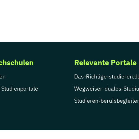
chschulen
Relevante Portale
en
Das-Richtige-studieren.d
 Studienportale
Wegweiser-duales-Studi
Studieren-berufsbegleite