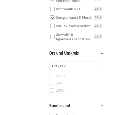
Kommunikation
Informatik & IT
25
Design, Kunst & Musik
32
Naturwissenschaften
30
Umwelt- &
19
Agrarwissenschaften
Ort und Umkreis
25 km
50 km
100 km
Bundesland