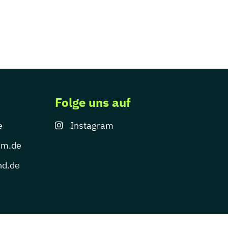
Folge uns auf
e
Instagram
um.de
nd.de