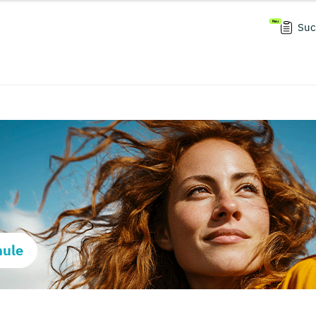
Suc
hule