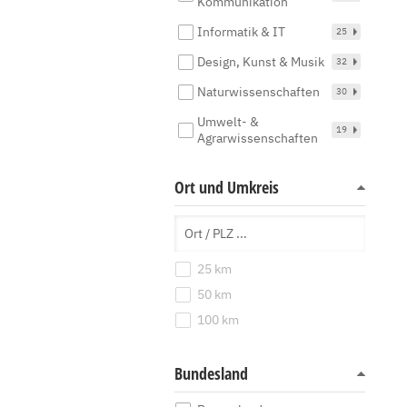
Kommunikation
Informatik & IT
25
Design, Kunst & Musik
32
Naturwissenschaften
30
Umwelt- &
19
Agrarwissenschaften
Ort und Umkreis
25 km
50 km
100 km
Bundesland