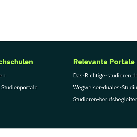
chschulen
Relevante Portale
en
Das-Richtige-studieren.d
 Studienportale
Wegweiser-duales-Studi
Studieren-berufsbegleite