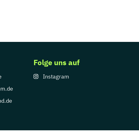
Folge uns auf
e
Instagram
um.de
nd.de