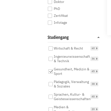
Doktor
PhD
Zertifikat
Infotage
Studiengang
Wirtschaft & Recht
60
Ingenieurwissenschaft
36
& Technik
Gesundheit, Medizin &
45
Sport
Pädagogik, Verwaltung
38
& Soziales
Sprachen, Kultur- &
40
Geisteswissenschaften
Medien &
20