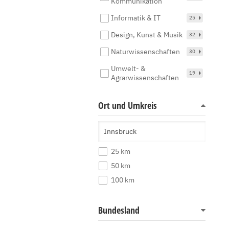
Kommunikation
Informatik & IT
25
Design, Kunst & Musik
32
Naturwissenschaften
30
Umwelt- &
19
Agrarwissenschaften
Ort und Umkreis
25 km
50 km
100 km
Bundesland