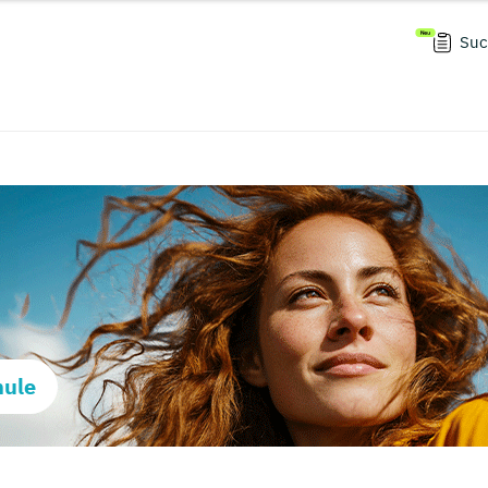
Suc
hule