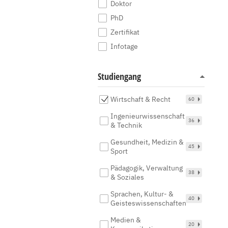
Doktor
PhD
Zertifikat
Infotage
Studiengang
Wirtschaft & Recht
60
Ingenieurwissenschaft
36
& Technik
Gesundheit, Medizin &
45
Sport
Pädagogik, Verwaltung
38
& Soziales
Sprachen, Kultur- &
40
Geisteswissenschaften
Medien &
20