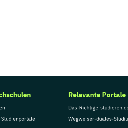
chschulen
Relevante Portale
en
Das-Richtige-studieren.d
 Studienportale
Wegweiser-duales-Studi