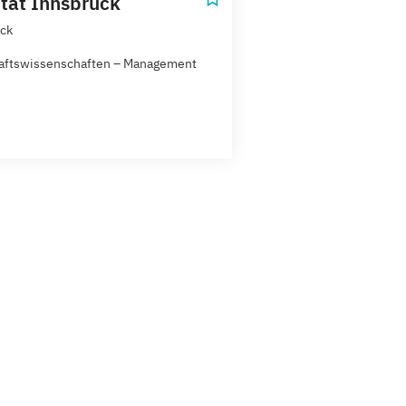
ität Innsbruck
ck
aftswissenschaften – Management