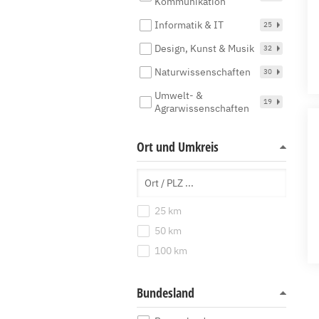
Kommunikation
Informatik & IT
25
Design, Kunst & Musik
32
Naturwissenschaften
30
Umwelt- &
19
Agrarwissenschaften
Ort und Umkreis
25 km
50 km
100 km
Bundesland