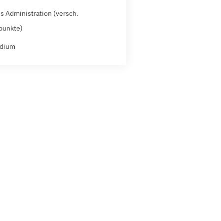
s Administration (versch.
punkte)
udium