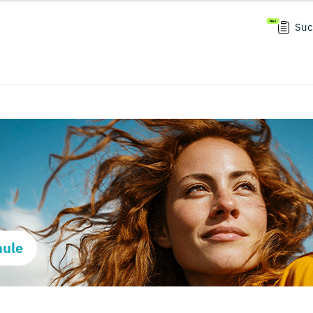
Suc
hule