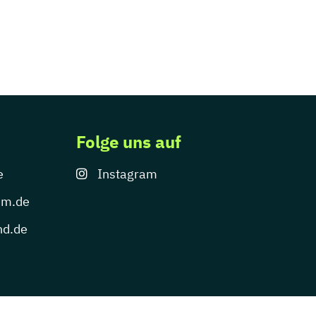
Folge uns auf
e
Instagram
um.de
nd.de