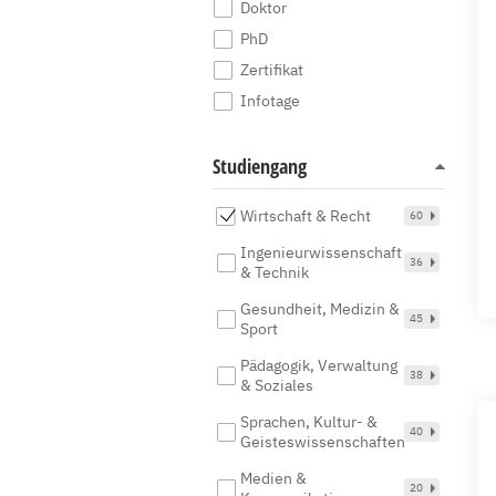
Doktor
PhD
Zertifikat
Infotage
Studiengang
Wirtschaft & Recht
60
Ingenieurwissenschaft
36
& Technik
Gesundheit, Medizin &
45
Sport
Pädagogik, Verwaltung
38
& Soziales
Sprachen, Kultur- &
40
Geisteswissenschaften
Medien &
20