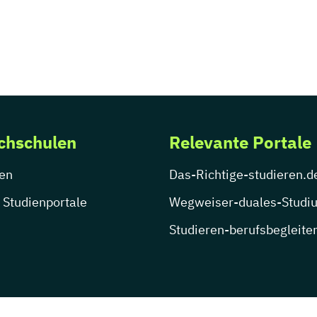
chschulen
Relevante Portale
en
Das-Richtige-studieren.d
 Studienportale
Wegweiser-duales-Studi
Studieren-berufsbegleite