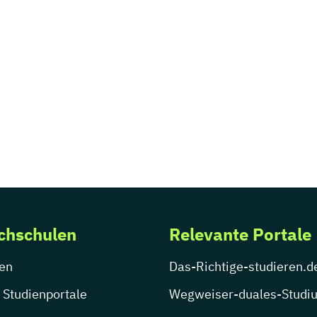
chschulen
Relevante Portale
en
Das-Richtige-studieren.d
 Studienportale
Wegweiser-duales-Studi