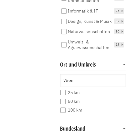
Kommunikation
Informatik & IT
25
Design, Kunst & Musik
32
Naturwissenschaften
30
Umwelt- &
19
Agrarwissenschaften
Ort und Umkreis
25 km
50 km
100 km
Bundesland