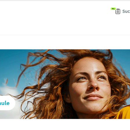
Suc
hule