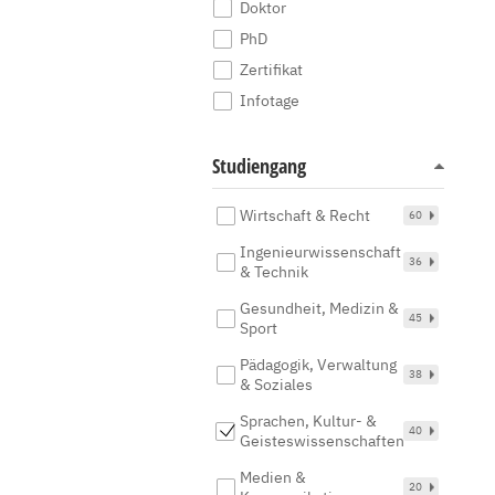
Doktor
PhD
Zertifikat
Infotage
Studiengang
Wirtschaft & Recht
60
Ingenieurwissenschaft
36
& Technik
Gesundheit, Medizin &
45
Sport
Pädagogik, Verwaltung
38
& Soziales
Sprachen, Kultur- &
40
Geisteswissenschaften
Medien &
20