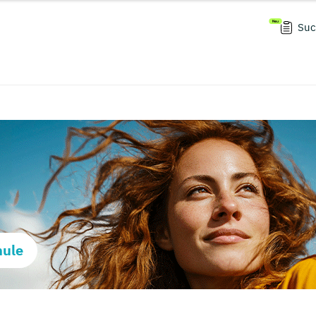
Suc
hule