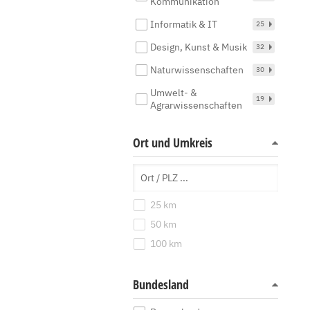
Kommunikation
Informatik & IT
25
Design, Kunst & Musik
32
Naturwissenschaften
30
Umwelt- &
19
Agrarwissenschaften
Ort und Umkreis
25 km
50 km
100 km
Bundesland