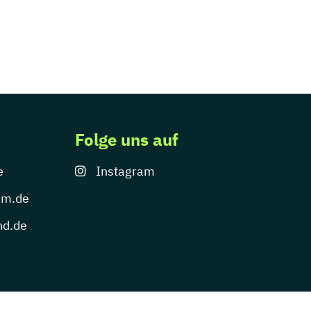
Folge uns auf
e
Instagram
um.de
nd.de