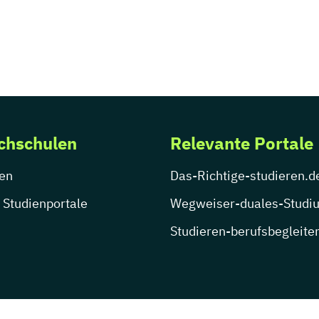
chschulen
Relevante Portale
en
Das-Richtige-studieren.d
 Studienportale
Wegweiser-duales-Studi
Studieren-berufsbegleite