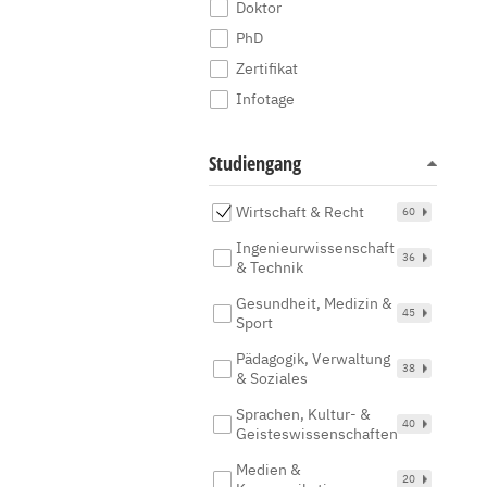
Doktor
PhD
Zertifikat
Infotage
Studiengang
Wirtschaft & Recht
60
Ingenieurwissenschaft
36
& Technik
Gesundheit, Medizin &
45
Sport
Pädagogik, Verwaltung
38
& Soziales
Sprachen, Kultur- &
40
Geisteswissenschaften
Medien &
20