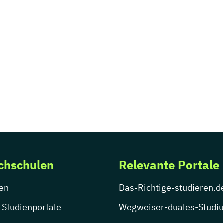
chschulen
Relevante Portale
en
Das-Richtige-studieren.d
 Studienportale
Wegweiser-duales-Studi