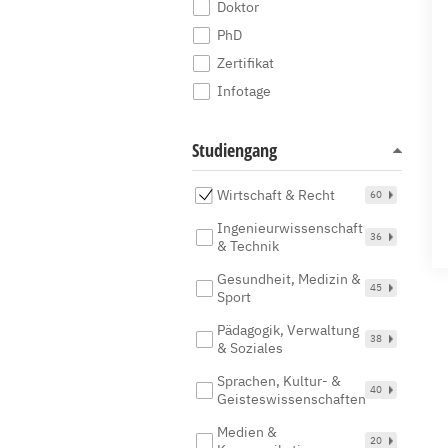
Doktor
PhD
Zertifikat
Infotage
Studiengang
Wirtschaft & Recht
60
Ingenieurwissenschaft
36
& Technik
Gesundheit, Medizin &
45
Sport
Pädagogik, Verwaltung
38
& Soziales
Sprachen, Kultur- &
40
Geisteswissenschaften
Medien &
20