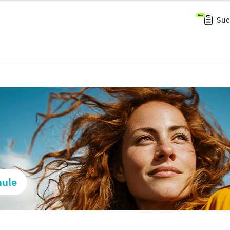
Suc
hule