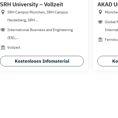
SRH University – Vollzeit
AKAD Un
SRH Campus München, SRH Campus
Münche
Heidelberg, SRH...
Global
International Business and Engineering
Internat
(EN),...
Fernst
Vollzeit
Kostenloses Infomaterial
Ko