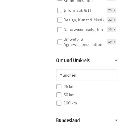
Kommunikation
Informatik & IT
25
Design, Kunst & Musik
32
Naturwissenschaften
30
Umwelt- &
19
Agrarwissenschaften
Ort und Umkreis
25 km
50 km
100 km
Bundesland