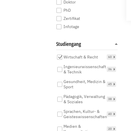
Doktor
PhD
Zertifikat
Infotage
Studiengang
Wirtschaft & Recht
60
Ingenieurwissenschaft
36
& Technik
Gesundheit, Medizin &
45
Sport
Pädagogik, Verwaltung
38
& Soziales
Sprachen, Kultur- &
40
Geisteswissenschaften
Medien &
20