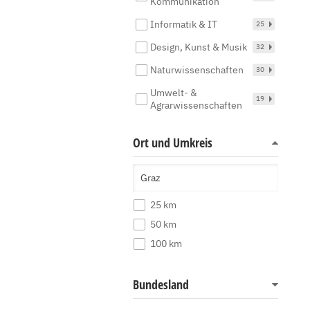
Kommunikation
Informatik & IT
25
Design, Kunst & Musik
32
Naturwissenschaften
30
Umwelt- &
19
Agrarwissenschaften
Ort und Umkreis
25 km
50 km
100 km
Bundesland