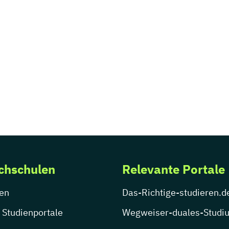
chschulen
Relevante Portale
en
Das-Richtige-studieren.d
 Studienportale
Wegweiser-duales-Studi