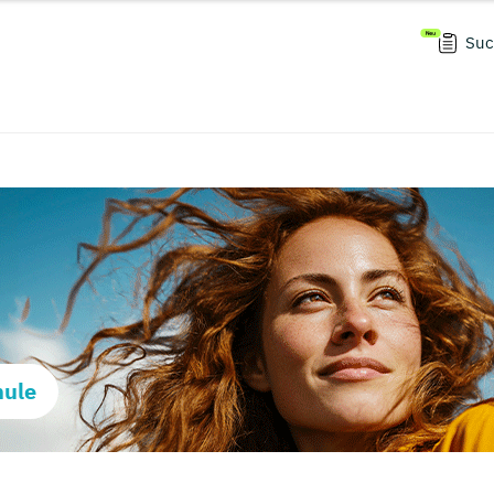
Suc
hule