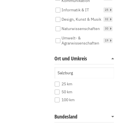
Kommunikation
Informatik & IT
25
Design, Kunst & Musik
32
Naturwissenschaften
30
Umwelt- &
19
Agrarwissenschaften
Ort und Umkreis
25 km
50 km
100 km
Bundesland