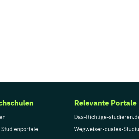
chschulen
Relevante Portale
en
Das-Richtige-studieren.d
 Studienportale
Wegweiser-duales-Studi