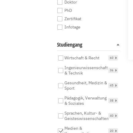
Doktor
PhD
Zertifikat
Infotage
Studiengang
Wirtschaft & Recht
60
Ingenieurwissenschaft
36
& Technik
Gesundheit, Medizin &
45
Sport
Pädagogik, Verwaltung
38
& Soziales
Sprachen, Kultur- &
40
Geisteswissenschaften
Medien &
20