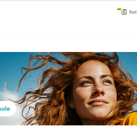
Suc
hule