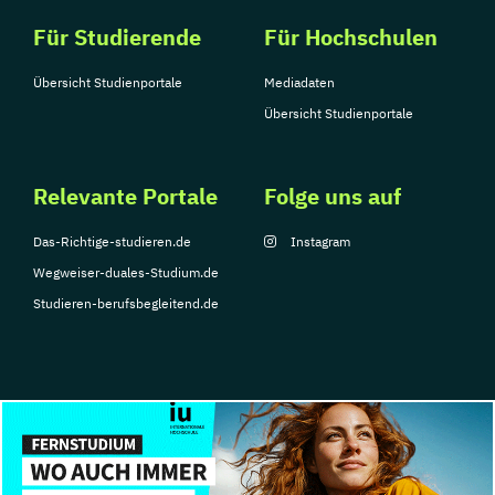
Für Studierende
Für Hochschulen
Übersicht Studienportale
Mediadaten
Übersicht Studienportale
Relevante Portale
Folge uns auf
Das-Richtige-studieren.de
Instagram
Wegweiser-duales-Studium.de
Studieren-berufsbegleitend.de
© Copyright 2026, TarGroup Media GmbH
Impressum
Über
Datenschutzerklärung
Nutzungsbedingungen
Barrier