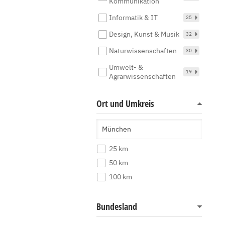
Kommunikation
Informatik & IT
25
Design, Kunst & Musik
32
Naturwissenschaften
30
Umwelt- &
19
Agrarwissenschaften
Ort und Umkreis
25 km
50 km
100 km
Bundesland