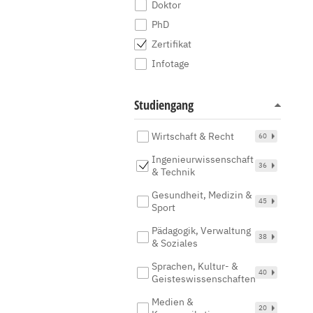
Doktor
PhD
Zertifikat
Infotage
Studiengang
Wirtschaft & Recht
60
Ingenieurwissenschaft
36
& Technik
Gesundheit, Medizin &
45
Sport
Pädagogik, Verwaltung
38
& Soziales
Sprachen, Kultur- &
40
Geisteswissenschaften
Medien &
20