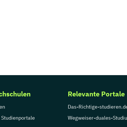
chschulen
Relevante Portale
en
Das-Richtige-studieren.d
 Studienportale
Wegweiser-duales-Studi