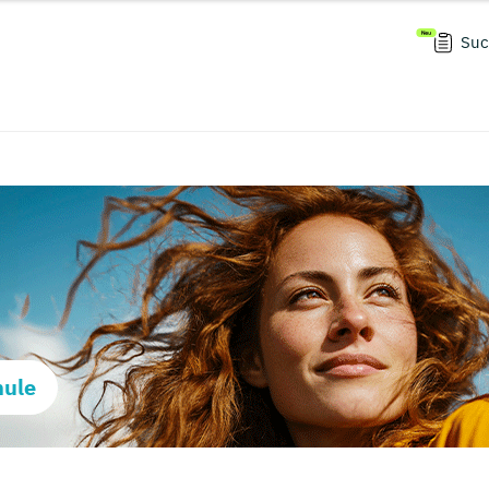
Suc
hule