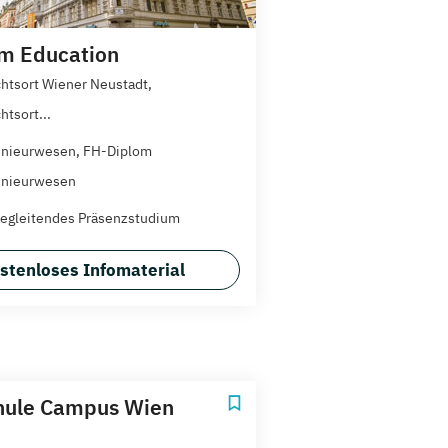
m Education
chtsort Wiener Neustadt,
htsort...
enieurwesen, FH-Diplom
enieurwesen
egleitendes Präsenzstudium
stenloses Infomaterial
hule Campus Wien