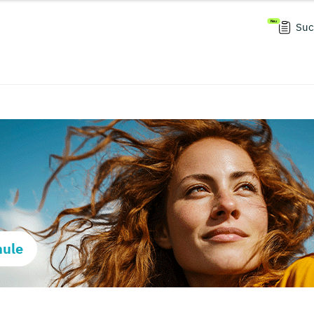
Suc
hule