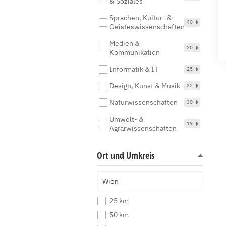
& Soziales
Sprachen, Kultur- &
40
Geisteswissenschaften
Medien &
20
Kommunikation
Informatik & IT
25
Design, Kunst & Musik
32
Naturwissenschaften
30
Umwelt- &
19
Agrarwissenschaften
Ort und Umkreis
25 km
50 km