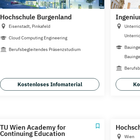
Hochschule Burgenland
Ingeniu
Eisenstadt, Pinkafeld
Unterri
Unterric
Cloud Computing Engineering
Bauing
Berufsbegleitendes Präsenzstudium
Bauing
Berufsb
Kostenloses Infomaterial
Ko
TU Wien Academy for
Hochsc
Continuing Education
Wien