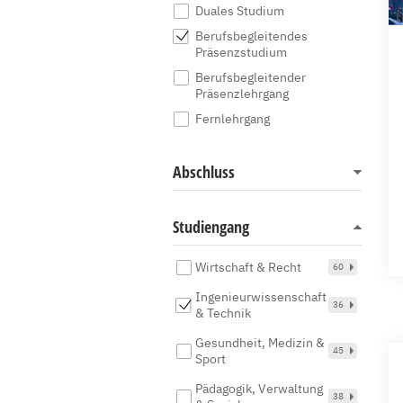
Duales Studium
Berufsbegleitendes
Präsenzstudium
Berufsbegleitender
Präsenzlehrgang
Fernlehrgang
Abschluss
Studiengang
Wirtschaft & Recht
60
Ingenieurwissenschaft
36
& Technik
Gesundheit, Medizin &
45
Sport
Pädagogik, Verwaltung
38