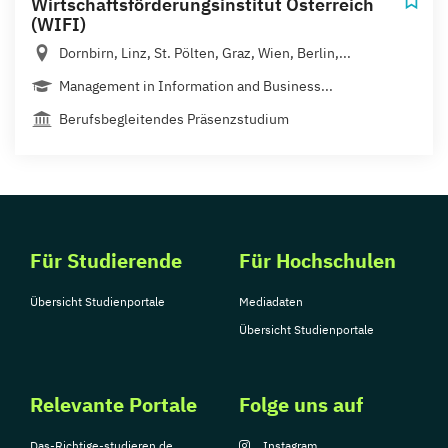
Wirtschaftsförderungsinstitut Österreich
(WIFI)
Dornbirn, Linz, St. Pölten, Graz, Wien, Berlin,...
Management in Information and Business...
Berufsbegleitendes Präsenzstudium
Für Studierende
Für Hochschulen
Übersicht Studienportale
Mediadaten
Übersicht Studienportale
Relevante Portale
Folge uns auf
Das-Richtige-studieren.de
Instagram