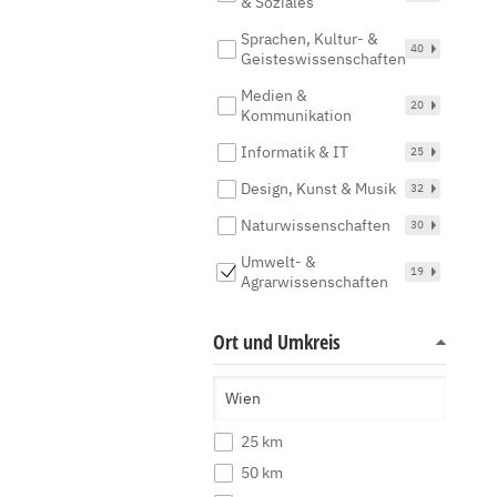
& Soziales
Sprachen, Kultur- &
40
Geisteswissenschaften
Medien &
20
Kommunikation
Informatik & IT
25
Design, Kunst & Musik
32
Naturwissenschaften
30
Umwelt- &
19
Agrarwissenschaften
Ort und Umkreis
25 km
50 km