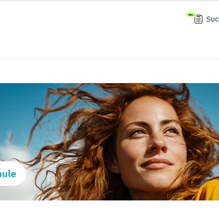
Suc
hule