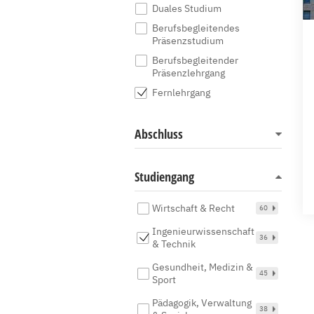
Duales Studium
Berufsbegleitendes
Präsenzstudium
Berufsbegleitender
Präsenzlehrgang
Fernlehrgang
Abschluss
Studiengang
Wirtschaft & Recht
60
Ingenieurwissenschaft
36
& Technik
Gesundheit, Medizin &
45
Sport
Pädagogik, Verwaltung
38