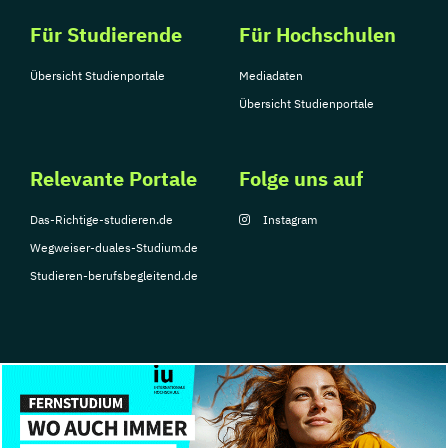
Für Studierende
Für Hochschulen
Übersicht Studienportale
Mediadaten
Übersicht Studienportale
Relevante Portale
Folge uns auf
Das-Richtige-studieren.de
Instagram
Wegweiser-duales-Studium.de
Studieren-berufsbegleitend.de
© Copyright 2026, TarGroup Media GmbH
Impressum
Über
Datenschutzerklärung
Nutzungsbedingungen
Barrier