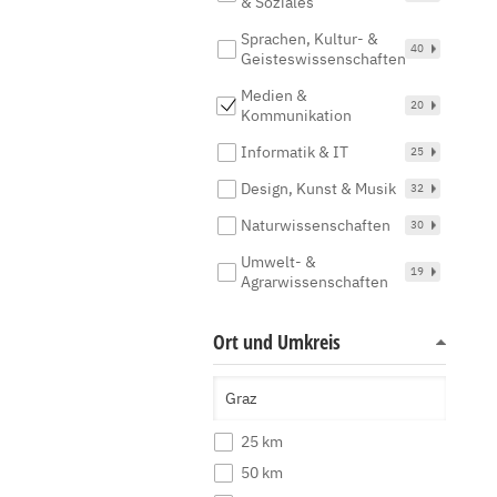
& Soziales
Sprachen, Kultur- &
40
Geisteswissenschaften
Medien &
20
Kommunikation
Informatik & IT
25
Design, Kunst & Musik
32
Naturwissenschaften
30
Umwelt- &
19
Agrarwissenschaften
Ort und Umkreis
25 km
50 km