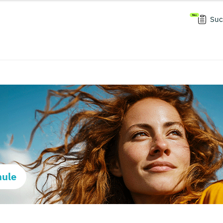
Suc
hule