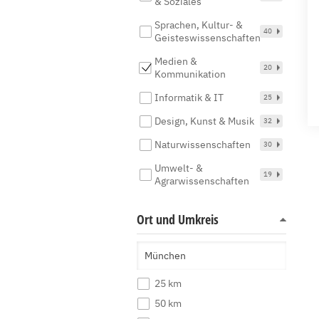
& Soziales
Sprachen, Kultur- &
40
Geisteswissenschaften
Medien &
20
Kommunikation
Informatik & IT
25
Design, Kunst & Musik
32
Naturwissenschaften
30
Umwelt- &
19
Agrarwissenschaften
Ort und Umkreis
25 km
50 km