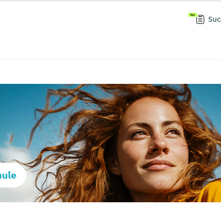
Suc
hule