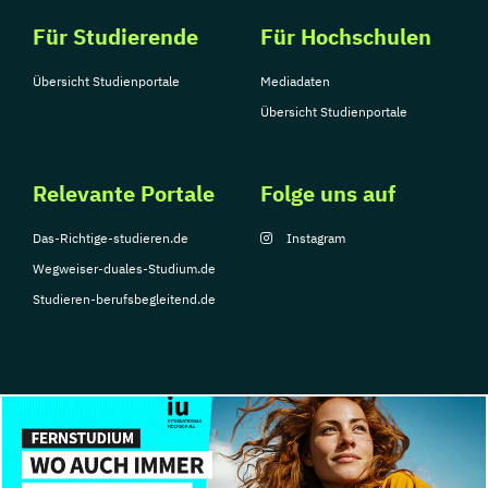
Für Studierende
Für Hochschulen
Übersicht Studienportale
Mediadaten
Übersicht Studienportale
Relevante Portale
Folge uns auf
Das-Richtige-studieren.de
Instagram
Wegweiser-duales-Studium.de
Studieren-berufsbegleitend.de
© Copyright 2026, TarGroup Media GmbH
Impressum
Über
Datenschutzerklärung
Nutzungsbedingungen
Barrier