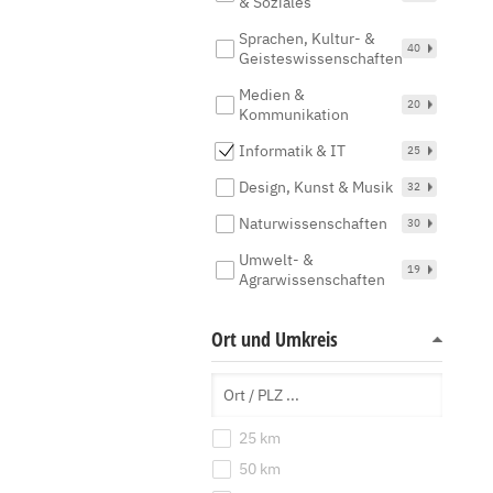
& Soziales
Sprachen, Kultur- &
40
Geisteswissenschaften
Medien &
20
Kommunikation
Informatik & IT
25
Design, Kunst & Musik
32
Naturwissenschaften
30
Umwelt- &
19
Agrarwissenschaften
Ort und Umkreis
25 km
50 km