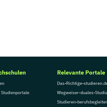
chschulen
Relevante Portale
en
Das-Richtige-studieren.d
 Studienportale
Wegweiser-duales-Studi
Studieren-berufsbegleite