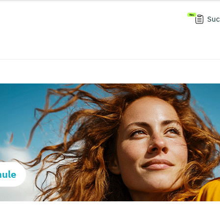
Suc
hule