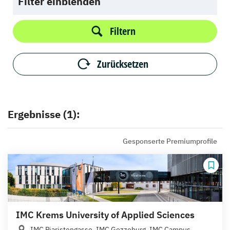
Filter einblenden
Filtern
Zurücksetzen
Ergebnisse (1):
Gesponserte Premiumprofile
IMC Krems University of Applied Sciences
IMC Piaristengasse, IMC Gozzoburg, IMC Campus...