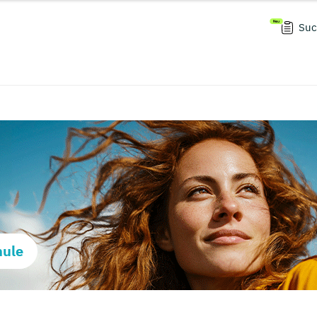
Suc
hule