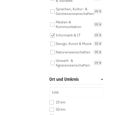
& Soziales
Sprachen, Kultur- &
40
Geisteswissenschaften
Medien &
20
Kommunikation
Informatik & IT
25
Design, Kunst & Musik
32
Naturwissenschaften
30
Umwelt- &
19
Agrarwissenschaften
Ort und Umkreis
25 km
50 km