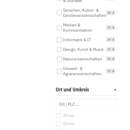
& Soziales
Sprachen, Kultur- &
40
Geisteswissenschaften
Medien &
20
Kommunikation
Informatik & IT
25
Design, Kunst & Musik
32
Naturwissenschaften
30
Umwelt- &
19
Agrarwissenschaften
Ort und Umkreis
25 km
50 km