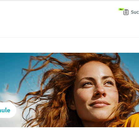
Suc
hule