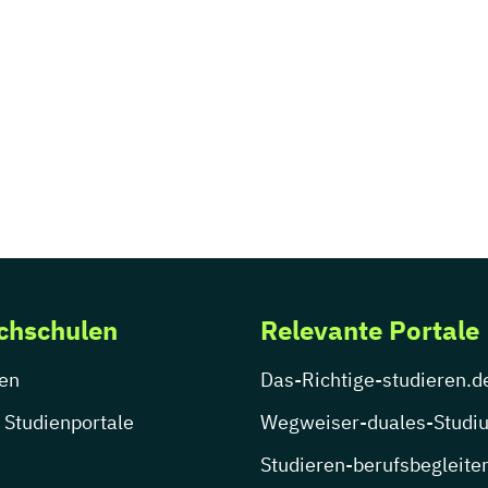
chschulen
Relevante Portale
en
Das-Richtige-studieren.d
 Studienportale
Wegweiser-duales-Studi
Studieren-berufsbegleite