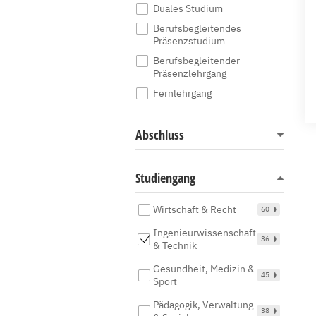
Duales Studium
Berufsbegleitendes
Präsenzstudium
Berufsbegleitender
Präsenzlehrgang
Fernlehrgang
Abschluss
Studiengang
Wirtschaft & Recht
60
Ingenieurwissenschaft
36
& Technik
Gesundheit, Medizin &
45
Sport
Pädagogik, Verwaltung
38