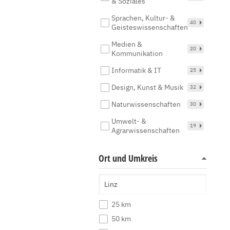
& Soziales
Sprachen, Kultur- &
40
Geisteswissenschaften
Medien &
20
Kommunikation
Informatik & IT
25
Design, Kunst & Musik
32
Naturwissenschaften
30
Umwelt- &
19
Agrarwissenschaften
Ort und Umkreis
25 km
50 km