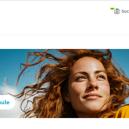
Suc
hule