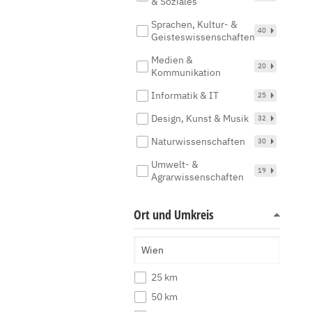
& Soziales
Sprachen, Kultur- &
40
Geisteswissenschaften
Medien &
20
Kommunikation
Informatik & IT
25
Design, Kunst & Musik
32
Naturwissenschaften
30
Umwelt- &
19
Agrarwissenschaften
Ort und Umkreis
25 km
50 km