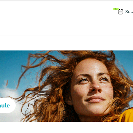
Suc
hule