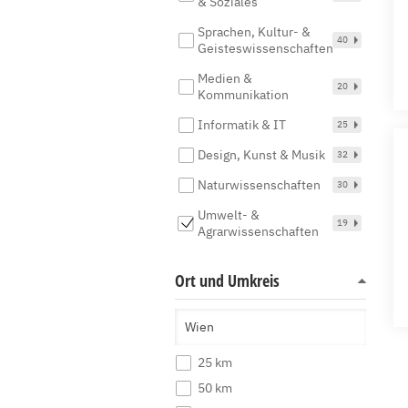
& Soziales
Sprachen, Kultur- &
40
Geisteswissenschaften
Medien &
20
Kommunikation
Informatik & IT
25
Design, Kunst & Musik
32
Naturwissenschaften
30
Umwelt- &
19
Agrarwissenschaften
Ort und Umkreis
25 km
50 km