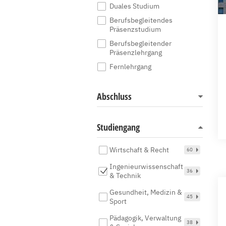
Duales Studium
Berufsbegleitendes
Präsenzstudium
Berufsbegleitender
Präsenzlehrgang
Fernlehrgang
Abschluss
Studiengang
Wirtschaft & Recht
60
Ingenieurwissenschaft
36
& Technik
Gesundheit, Medizin &
45
Sport
Pädagogik, Verwaltung
38