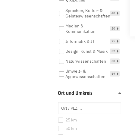
& Soziales
Sprachen, Kultur- &
40
Geisteswissenschaften
Medien &
20
Kommunikation
Informatik & IT
25
Design, Kunst & Musik
32
Naturwissenschaften
30
Umwelt- &
19
Agrarwissenschaften
Ort und Umkreis
25 km
50 km