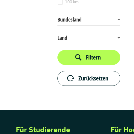
100 km
Bundesland
Land
Filtern
Zurücksetzen
Für Studierende
Für Ho