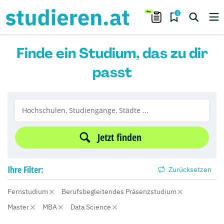
0
Finde ein Studium, das zu dir
passt
Jetzt finden
Ihre
Filter:
Zurücksetzen
Fernstudium
Berufsbegleitendes Präsenzstudium
Master
MBA
Data Science