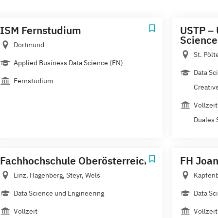
ISM Fernstudium
USTP – 
Science
Dortmund
St. Pölt
Applied Business Data Science (EN)
Data Sci
Fernstudium
Creative
Vollzei
Duales 
Fachhochschule Oberösterreich
FH Joa
Linz, Hagenberg, Steyr, Wels
Kapfenb
Data Science und Engineering
Data Sci
Vollzeit
Vollzeit