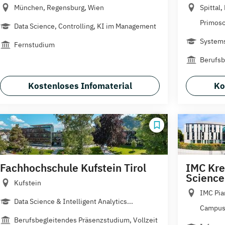
München, Regensburg, Wien
Spittal,
Primosc
Data Science, Controlling, KI im Management
Systems
Fernstudium
Berufsb
Kostenloses Infomaterial
Ko
Fachhochschule Kufstein Tirol
IMC Kre
Science
Kufstein
IMC Pia
Data Science & Intelligent Analytics...
Campus.
Berufsbegleitendes Präsenzstudium, Vollzeit