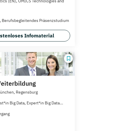
tics (EN), OMICS Technologies and
t, Berufsbegleitendes Präsenzstudium
stenloses Infomaterial
iterbildung
München, Regensburg
st*in Big Data, Expert*in Big Data...
rgang