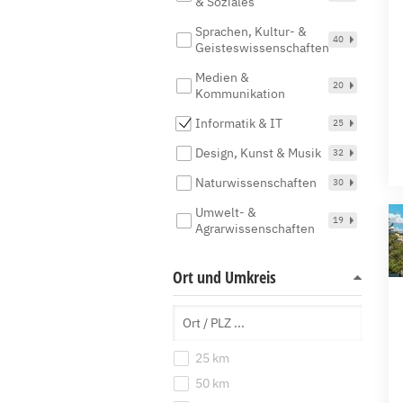
& Soziales
Sprachen, Kultur- &
40
Geisteswissenschaften
Medien &
20
Kommunikation
Informatik & IT
25
Design, Kunst & Musik
32
Naturwissenschaften
30
Umwelt- &
19
Agrarwissenschaften
Ort und Umkreis
25 km
50 km