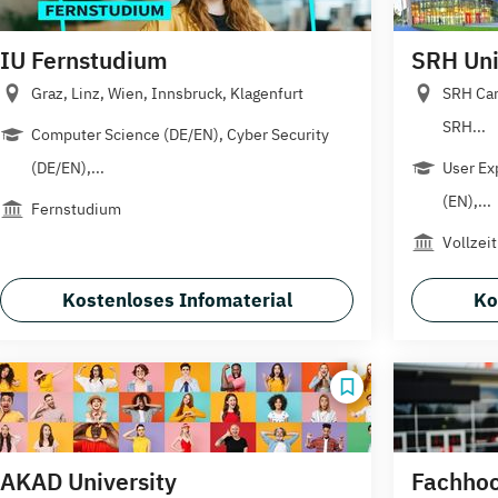
IU Fernstudium
SRH Univ
Graz, Linz, Wien, Innsbruck, Klagenfurt
SRH Cam
SRH...
Computer Science (DE/EN), Cyber Security
(DE/EN),...
User Ex
(EN),...
Fernstudium
Vollzeit
Kostenloses Infomaterial
Ko
AKAD University
Fachhoc