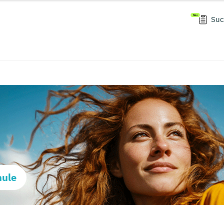
Suc
hule