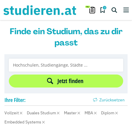
0
Finde ein Studium, das zu dir
passt
Jetzt finden
Ihre
Filter:
Zurücksetzen
Vollzeit
Duales Studium
Master
MBA
Diplom
Embedded Systems