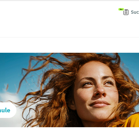
Suc
hule