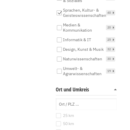
& Soziales
Sprachen, Kultur- &
40
Geisteswissenschaften
Medien &
20
Kommunikation
Informatik & IT
25
Design, Kunst & Musik
32
Naturwissenschaften
30
Umwelt- &
19
Agrarwissenschaften
Ort und Umkreis
25 km
50 km