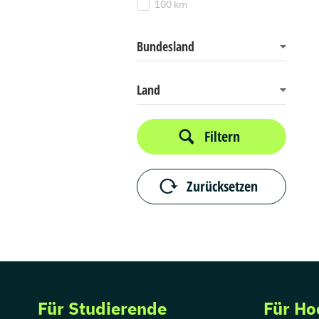
100 km
Bundesland
Land
Filtern
Zurücksetzen
Für Studierende
Für Ho