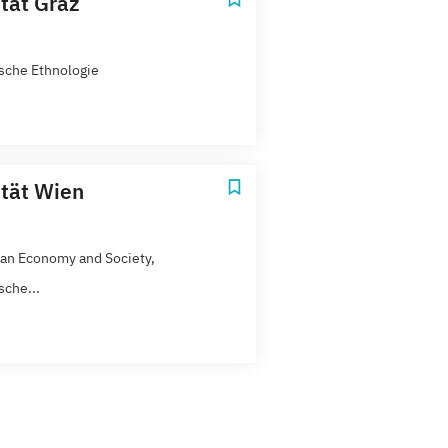
ität Graz
sche Ethnologie
ität Wien
ian Economy and Society,
sche...