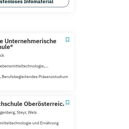
stenloses Infomaterial
ie Unternehmerische
hule®
ck
Lebensmitteltechnologie,...
t, Berufsbegleitendes Präsenzstudium
hschule Oberösterreich
agenberg, Steyr, Wels
itteltechnologie und Ernährung