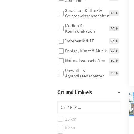
& Soziales
Sprachen, Kultur- &
40
Geisteswissenschaften
Medien &
20
Kommunikation
Informatik & IT
25
Design, Kunst & Musik
32
Naturwissenschaften
30
Umwelt- &
19
Agrarwissenschaften
Ort und Umkreis
25 km
50 km