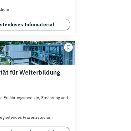
udium
stenloses Infomaterial
ität für Weiterbildung
he Ernährungsmedizin, Ernährung und
egleitendes Präsenzstudium