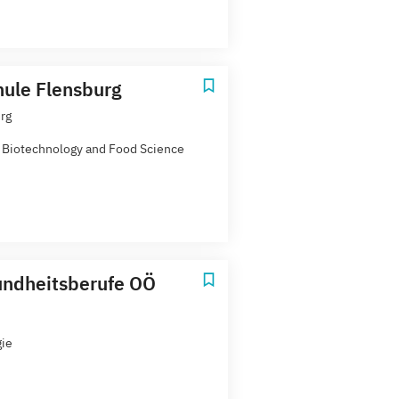
ule Flensburg
rg
 Biotechnology and Food Science
ndheitsberufe OÖ
gie