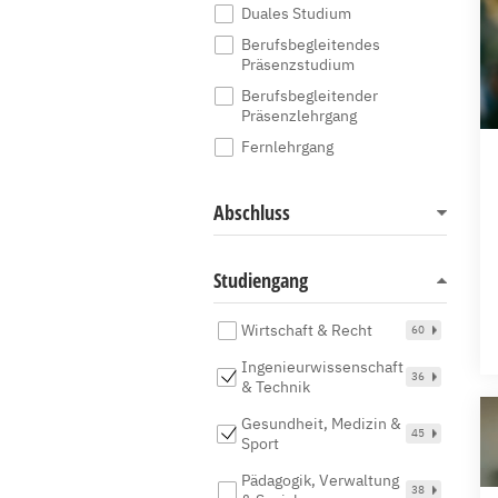
Duales Studium
Berufsbegleitendes
Präsenzstudium
Berufsbegleitender
Präsenzlehrgang
Fernlehrgang
Abschluss
Studiengang
Wirtschaft & Recht
60
Ingenieurwissenschaft
36
& Technik
Gesundheit, Medizin &
45
Sport
Pädagogik, Verwaltung
38