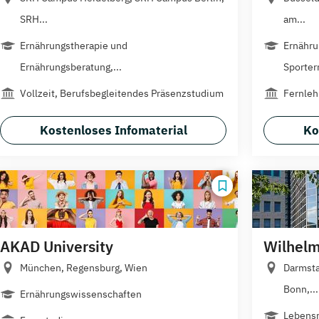
SRH...
am...
Ernährungstherapie und
Ernähru
Ernährungsberatung,...
Sporter
Vollzeit, Berufsbegleitendes Präsenzstudium
Fernleh
Kostenloses Infomaterial
Ko
AKAD University
Wilhelm
München, Regensburg, Wien
Darmsta
Bonn,...
Ernährungswissenschaften
Lebensm