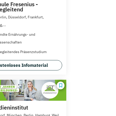
ule Fresenius -
egleitend
rlin, Düsseldorf, Frankfurt,
,...
ndte Ernährungs- und
ssenschaften
egleitendes Präsenzstudium
stenloses Infomaterial
dieninstitut
orf, München, Berlin, Hamburg, Weil