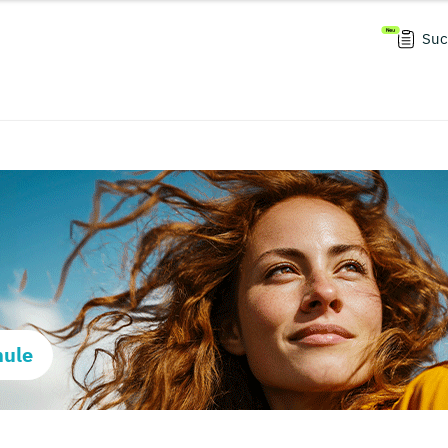
Suc
hule