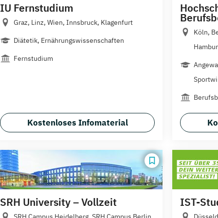
IU Fernstudium
Hochsch
Berufsb
Graz, Linz, Wien, Innsbruck, Klagenfurt
Köln, Be
Diätetik, Ernährungswissenschaften
Hamburg
Fernstudium
Angewa
Sportwi
Berufsb
Kostenloses Infomaterial
Ko
SRH University – Vollzeit
IST-Stu
SRH Campus Heidelberg, SRH Campus Berlin,
Düsseld