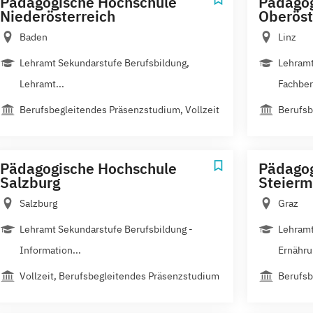
Pädagogische Hochschule
Pädagog
Niederösterreich
Oberöst
Baden
Linz
Lehramt Sekundarstufe Berufsbildung,
Lehramt
Lehramt...
Fachber
Berufsbegleitendes Präsenzstudium, Vollzeit
Berufsb
Pädagogische Hochschule
Pädagog
Salzburg
Steierm
Salzburg
Graz
Lehramt Sekundarstufe Berufsbildung -
Lehramt
Information...
Ernährun
Vollzeit, Berufsbegleitendes Präsenzstudium
Berufsb