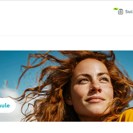
Suc
hule