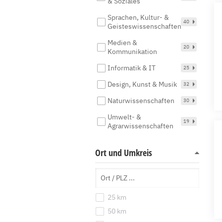
& Soziales
Sprachen, Kultur- &
40
Geisteswissenschaften
Medien &
20
Kommunikation
Informatik & IT
25
Design, Kunst & Musik
32
Naturwissenschaften
30
Umwelt- &
19
Agrarwissenschaften
Ort und Umkreis
25 km
50 km