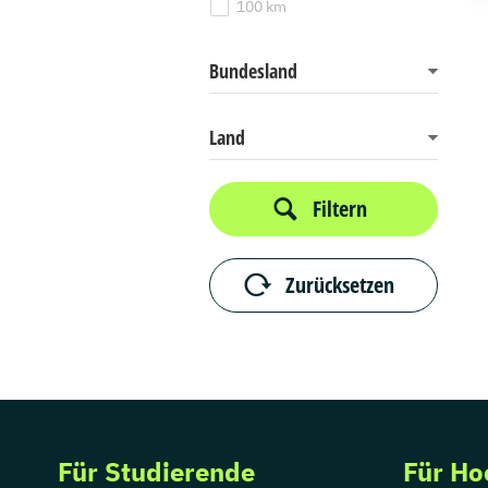
100 km
Bundesland
Land
Filtern
Zurücksetzen
Für Studierende
Für Ho