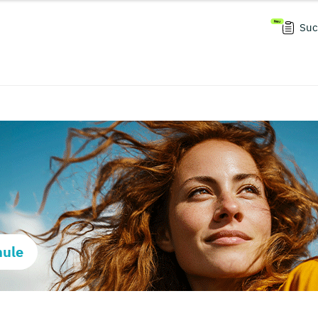
Suc
hule