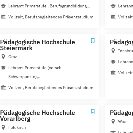
Lehramt Primarstufe , Berufsgrundbildung...
Lehramt
Vollzeit, Berufsbegleitendes Präsenzstudium
Vollzei
Pädagogische Hochschule
Pädagog
Steiermark
Innsbru
Graz
Lehramt
Lehramt Primarstufe (versch.
Vollzei
Schwerpunkte),...
Vollzeit, Berufsbegleitendes Präsenzstudium
Pädagogische Hochschule
Pädagog
Vorarlberg
Wien
Feldkirch
Lehramt