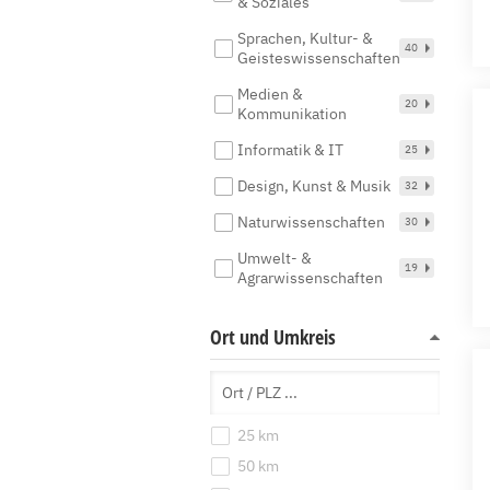
& Soziales
Sprachen, Kultur- &
40
Geisteswissenschaften
Medien &
20
Kommunikation
Informatik & IT
25
Design, Kunst & Musik
32
Naturwissenschaften
30
Umwelt- &
19
Agrarwissenschaften
Ort und Umkreis
25 km
50 km