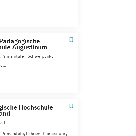
 Pädagogische
ule Augustinum
 Primarstufe - Schwerpunkt
e...
ische Hochschule
land
adt
 Primarstufe, Lehramt Primarstufe ,