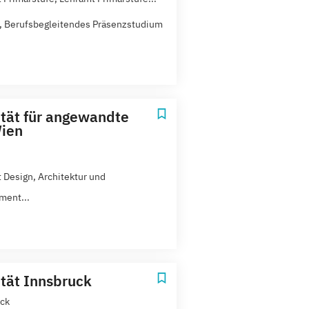
t, Berufsbegleitendes Präsenzstudium
ität für angewandte
ien
 Design, Architektur und
ment...
ität Innsbruck
ck