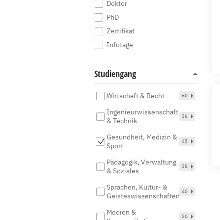
Doktor
PhD
Zertifikat
Infotage
Studiengang
Wirtschaft & Recht
60
Ingenieurwissenschaft
36
& Technik
Gesundheit, Medizin &
45
Sport
Pädagogik, Verwaltung
38
& Soziales
Sprachen, Kultur- &
40
Geisteswissenschaften
Medien &
20