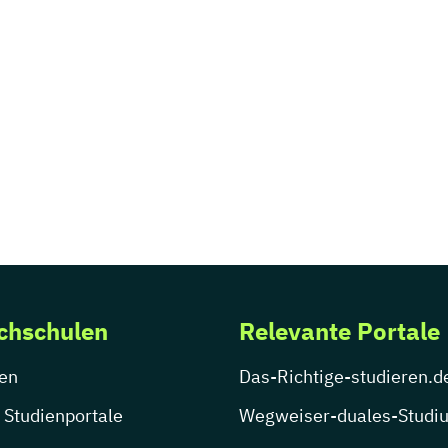
chschulen
Relevante Portale
en
Das-Richtige-studieren.d
 Studienportale
Wegweiser-duales-Studi