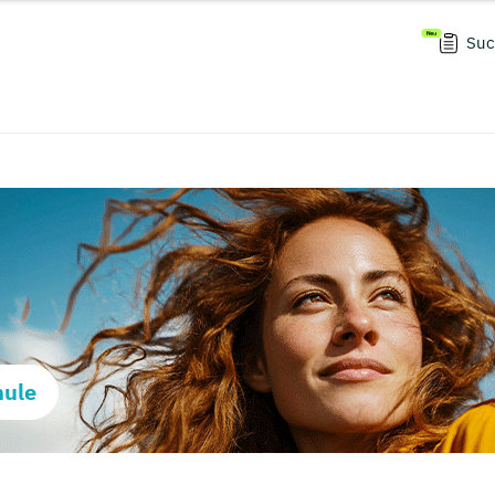
Suc
hule