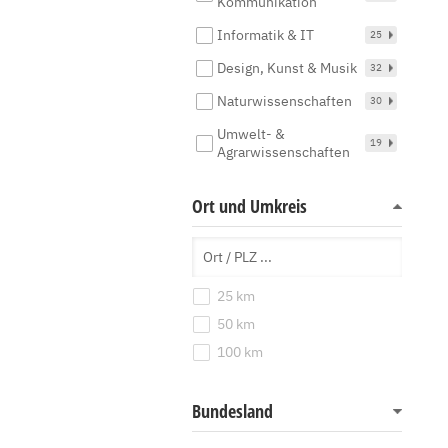
Kommunikation
Informatik & IT
25
Design, Kunst & Musik
32
Naturwissenschaften
30
Umwelt- &
19
Agrarwissenschaften
Ort und Umkreis
25 km
50 km
100 km
Bundesland