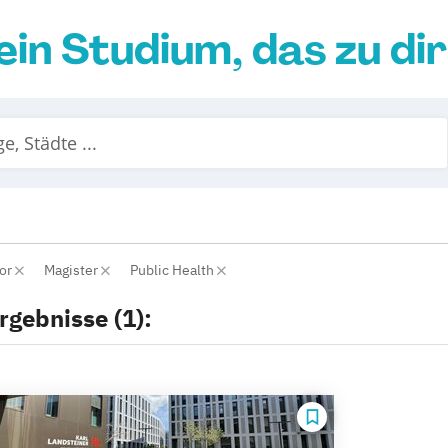
ein Studium, das zu di
lor
Magister
Public Health
rgebnisse (1):