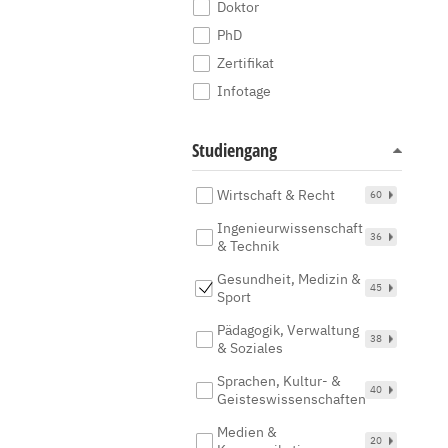
Doktor
PhD
Zertifikat
Infotage
Studiengang
Wirtschaft & Recht
60
Ingenieurwissenschaft
36
& Technik
Gesundheit, Medizin &
45
Sport
Pädagogik, Verwaltung
38
& Soziales
Sprachen, Kultur- &
40
Geisteswissenschaften
Medien &
20