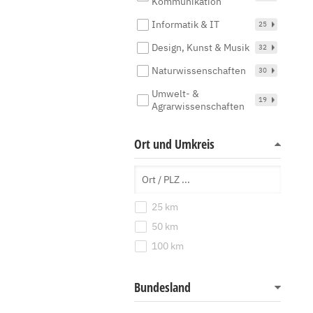
Kommunikation
Informatik & IT
25
Design, Kunst & Musik
32
Naturwissenschaften
30
Umwelt- &
19
Agrarwissenschaften
Ort und Umkreis
25 km
50 km
100 km
Bundesland