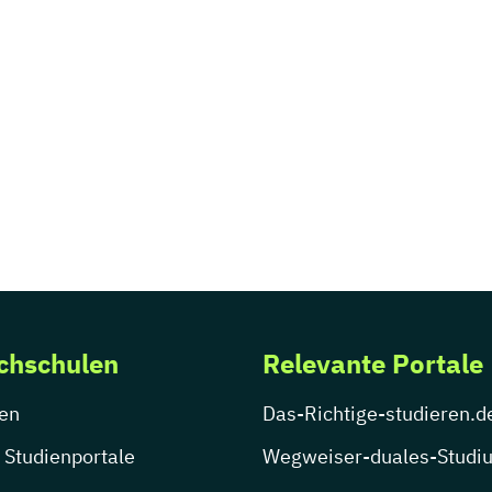
chschulen
Relevante Portale
en
Das-Richtige-studieren.d
 Studienportale
Wegweiser-duales-Studi