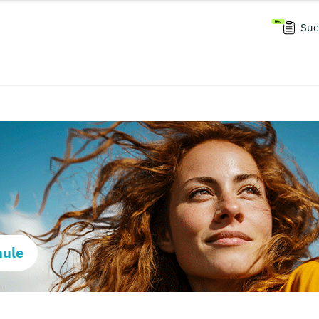
Suc
hule