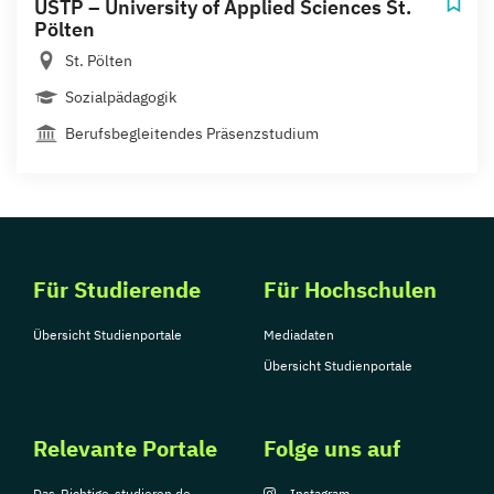
USTP – University of Applied Sciences St.
Pölten
St. Pölten
Sozialpädagogik
Berufsbegleitendes Präsenzstudium
Für Studierende
Für Hochschulen
Übersicht Studienportale
Mediadaten
Übersicht Studienportale
Relevante Portale
Folge uns auf
Das-Richtige-studieren.de
Instagram