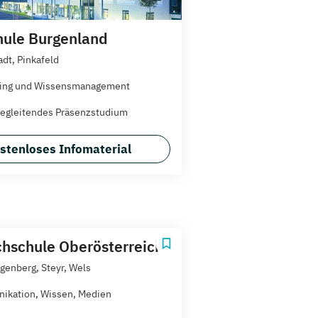
ule Burgenland
adt, Pinkafeld
ning und Wissensmanagement
egleitendes Präsenzstudium
stenloses Infomaterial
hschule Oberösterreich
agenberg, Steyr, Wels
kation, Wissen, Medien