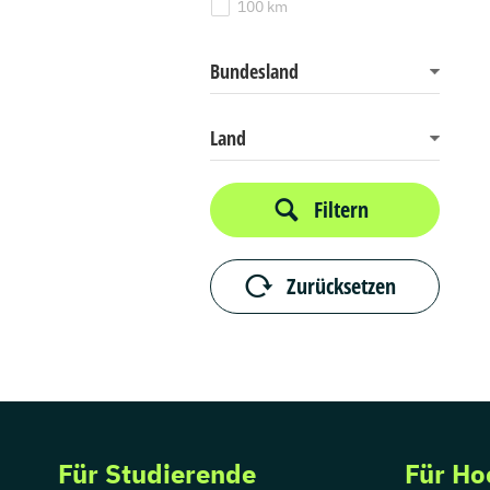
100 km
Bundesland
Land
Filtern
Zurücksetzen
Für Studierende
Für Ho