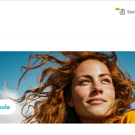
Suc
hule