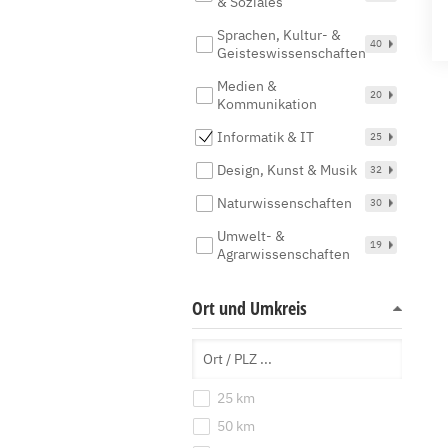
& Soziales
Sprachen, Kultur- &
40
Geisteswissenschaften
Medien &
20
Kommunikation
Informatik & IT
25
Design, Kunst & Musik
32
Naturwissenschaften
30
Umwelt- &
19
Agrarwissenschaften
Ort und Umkreis
25 km
50 km