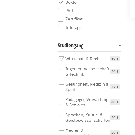
Doktor
PhD
Zertifikat
Infotage
Studiengang
Wirtschaft & Recht
60
Ingenieurwissenschaft
36
& Technik
Gesundheit, Medizin &
45
Sport
Pädagogik, Verwaltung
38
& Soziales
Sprachen, Kultur- &
40
Geisteswissenschaften
Medien &
20