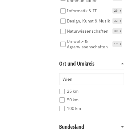
Kommunikation
Informatik & IT
25
Design, Kunst & Musik
32
Naturwissenschaften
30
Umwelt- &
19
Agrarwissenschaften
Ort und Umkreis
25 km
50 km
100 km
Bundesland