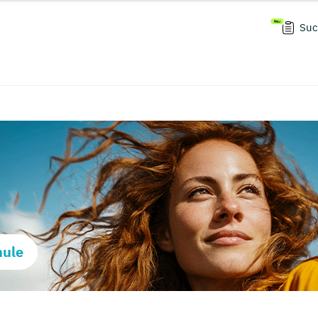
Suc
hule