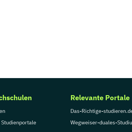
chschulen
Relevante Portale
en
Das-Richtige-studieren.d
 Studienportale
Wegweiser-duales-Studi