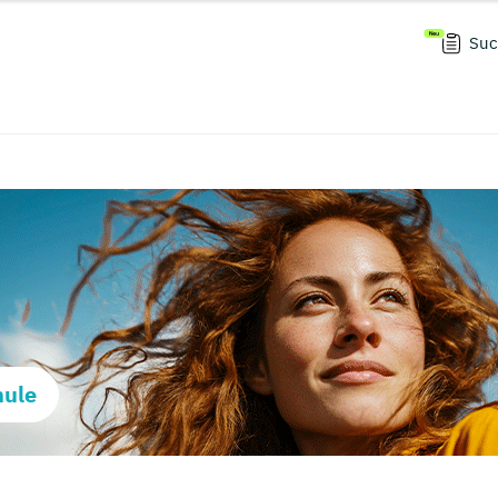
Suc
hule