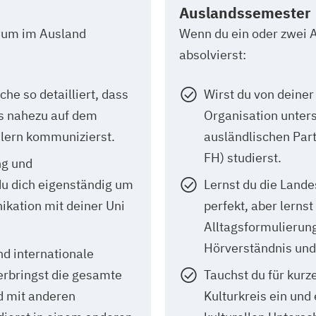
Auslandssemester
ium im Ausland
Wenn du ein oder zwei
absolvierst:
he so detailliert, dass
Wirst du von deiner
s nahezu auf dem
Organisation unterst
lern kommunizierst.
ausländlischen Part
FH) studierst.
ng und
du dich eigenständig um
Lernst du die Lande
kation mit deiner Uni
perfekt, aber lernst
Alltagsformulierun
Hörverständnis und
und internationale
rbringst die gesamte
Tauchst du für kurz
d mit anderen
Kulturkreis ein und