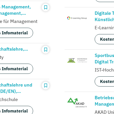
s Management,
nagement,...
Digitale
Künstlich
e für Management
E-Learni
 Infomaterial
Kosten
haftslehre,...
Sportbu
ty
Digital T
 Infomaterial
IST-Hoch
Kosten
chaftslehre und
E/EN),...
Betriebs
chschule
Manageme
 Infomaterial
AKAD Uni