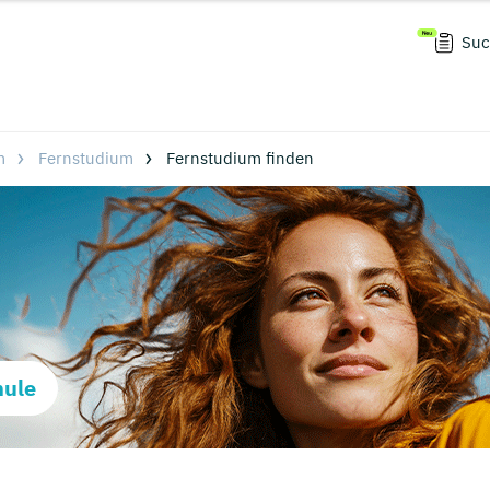
Suc
m
Fernstudium
Fernstudium finden
hule