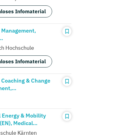
loses Infomaterial
s Management,
..
ch Hochschule
loses Infomaterial
 Coaching & Change
nt,...
l Energy & Mobility
EN), Medical...
schule Kärnten