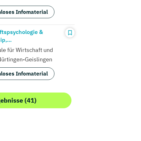
loses Infomaterial
ftspsychologie &
p,...
e für Wirtschaft und
ürtingen-Geislingen
loses Infomaterial
gebnisse (41)