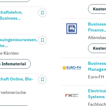
Kosten
chaftslehre,
Business...
Busines
Finance,.
Allensba
Bauingenieurwesen,
e...
Kosten
e Kärnten
Business
 Infomaterial
Manageme
Euro-FH
haft Online, Bio-
Electrica
ernehmerische
Systems (
Fachhoch