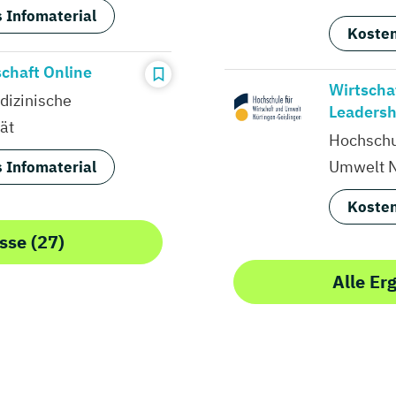
 Infomaterial
Kosten
chaft Online
Wirtscha
dizinische
Leadershi
ät
Hochschul
Umwelt N
 Infomaterial
Kosten
sse (27)
Alle Er