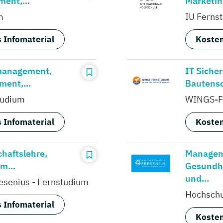
ent,...
Marketin
m
IU Ferns
 Infomaterial
Kosten
management,
IT Sicher
ent,...
Bautensc
tudium
WINGS-F
 Infomaterial
Kosten
chaftslehre,
Managem
m...
Gesundh
und...
esenius - Fernstudium
Hochschu
 Infomaterial
Kosten