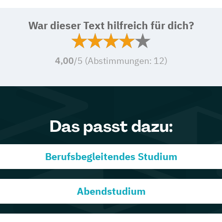
War dieser Text hilfreich für dich?
4,00
/5 (Abstimmungen:
12
)
Das passt dazu:
Berufsbegleitendes Studium
Abendstudium