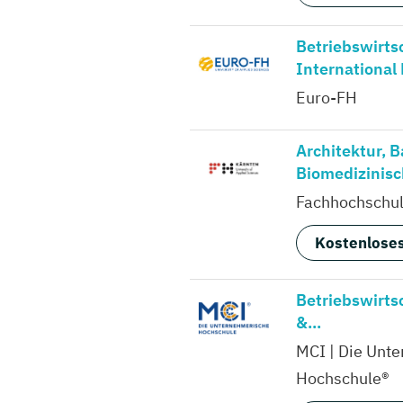
Betriebswirts
International 
Euro-FH
Architektur, 
Biomedizinisch
Fachhochschul
Kostenloses
Betriebswirtsc
&...
MCI | Die Unt
Hochschule®