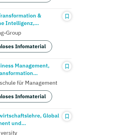
 Transformation &
e Intelligenz,...
ng-Group
loses Infomaterial
siness Management,
ransformation...
schule für Management
loses Infomaterial
wirtschaftslehre, Global
nt und...
versity