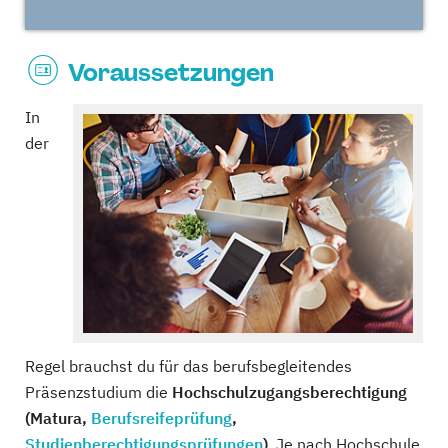
Voraussetzungen
In
der
Regel brauchst du für das berufsbegleitendes
Präsenzstudium die
Hochschulzugangsberechtigung
(Matura,
Berufsreifeprüfung
,
Studienberechtigungsprüfungen
)
. Je nach Hochschule