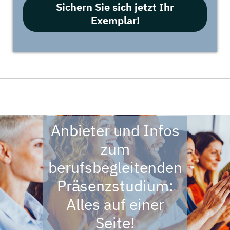
Sichern Sie sich jetzt Ihr
Exemplar!
Anbieter und Infos
zum
berufsbegleitenden
Präsenzstudium:
Alles auf einer
Seite!